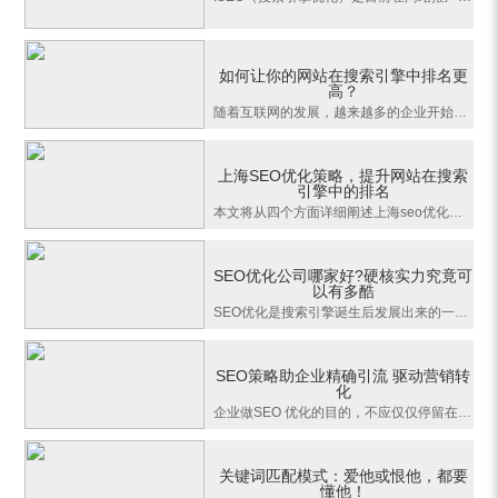
如何让你的网站在搜索引擎中排名更
高？
随着互联网的发展，越来越多的企业开始意识到网站对于品牌宣传和推广的重要性。但是，仅拥有一个美观的网站是不够的，你需要让潜在客户能够轻松地找到你的网站。这就是（Search Engine Optimization，搜索引擎优化）的作用。本文将介绍上海seo的相关知识，以及如何让你的网站在搜索引擎中排名更高。
上海SEO优化策略，提升网站在搜索
引擎中的排名
本文将从四个方面详细阐述上海seo优化策略，帮助网站在搜索引擎中提升排名。一方面，介绍关键词的选择和使用；第二方面，讲解优质内容的重要性；第三方面，探讨网站架构和导航的优化；第四方面，分享外链建设的技巧。通过本文的学习，相信您能掌握SEO优化的关键点，提高网站的搜索引擎排名。 1、关
SEO优化公司哪家好?硬核实力究竟可
以有多酷
SEO优化是搜索引擎诞生后发展出来的一种网络推广方式，它性价比高、吸引的是自然流量，通过SEO优化可以提高企业网站和关键词的排名，从而为企业线上销售引流。但想要达到理想的SEO优化效果，企业需要选择优质的服务商。SEO优化公司哪家好?服务商的实力、成功案例和团队运营以及SEO策略能力十分重要。1、公司实力
SEO策略助企业精确引流 驱动营销转
化
企业做SEO 优化的目的，不应仅仅停留在提高排名上。如果用户到达网站后体验不佳，导致跳出率高，转化率低，也就无法达成线上营销目标。在线上营销行业，一直坚持以策略为先的百橙，深入洞察市场趋势和用户需求，制定了全面的SEO策略，不仅助企业精确引流，还提升用户体验，促进用户转化，帮助企业实现营销效果。(1)
关键词匹配模式：爱他或恨他，都要
懂他！