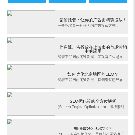
竞价托管：让你的广告更精确投放！
竞价托管是一种强大的广告投放方式，可以让广告主更好地进行精确的广告投放。本文将从四个方面详细阐述竞价托管的优势和应用方法，帮助广告主更好地利用竞价托管，提高广告效果。1、竞价托管的概念竞价托管是一种广告投放方式，指广告主通过向广告平台投放一定的广告费用，以竞价方式将广告展现给目标受众。竞价托管的优势在
信息流广告投放在上海市的市场营销
中的应用
随着互联网的飞速发展，互联网广告越来越受到广告主们的青睐。而信息流广告由于其具有性价比高、投放效果好、覆盖面广等优势，受到了越来越多广告主和消费者的喜爱。本篇文章将会探讨信息流广告在上海市的市场营销中的应用。 一、什么是信息流广告 信息流广告也叫
如何优化北京地区的SEO？
随着互联网的飞速发展，搜素引擎已经在生活中扮演了越来越重要的角色。而seo优化也变得越来越重要。SEO是指通过技术手段，提高网站的自然搜索引擎排名，以增加网站访问量和影响力的一种方法。SEO技术的实施，不仅可以优化站点用户体验、提升用户转化率，而且也可以提升网站的排名，从而对于网站的营销宣传起到很大的
SEO优化策略全方位解析
(Search Engine Optimization)，即搜索引擎优化，是一种提高网站在搜索引擎自然排名中的知名度与曝光率的技术。为了能够得到更多的搜索流量，拥有更好的用户体验，企业必须重视seo在网站的运营中的重要性。下面将从SEO基础、技巧以及策略等多个方面进行全方位解析。一. SEO基础1.关键词关键词是seo优化中重
如何做好SEO优化？
.SEO（搜索引擎优化）是目前在网站推广领域中为热门的话题之一，它可以有效地提升网站的曝光率、提高网站的自然搜索排名，从而吸引更多的目标用户。然而，如何正确地进行seo优化却是一个非常复杂的问题，下面就让我们来一起探讨一下该如何做好SEO优化。一、关键词的优化首先，我们要做好的就是关键词的优化。关