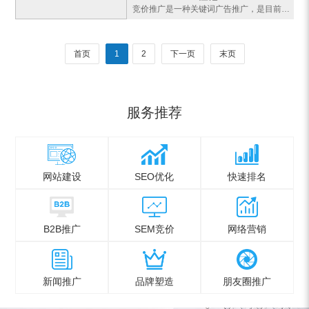
竞价推广是一种关键词广告推广，是目前互联网行业比较精准的广告投放方法，竞价推广可以灵活控制推广力和资金投入，以较低的成本，较短的时间，获取较大的效益，是一种按效果付费的新型而成熟的搜索引擎广告。对于一个合格的竞价员来说，百度竞价投放之前，应该对总体的投放策略进行一个梳理，整理一个竞价推广方案，知道每
首页
1
2
下一页
末页
服务推荐
网站建设
SEO优化
快速排名
B2B推广
SEM竞价
网络营销
新闻推广
品牌塑造
朋友圈推广