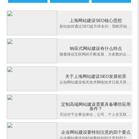
上海网站建设SEO核心思想
新站如何通过SEO提升排名问：我刚开始接触SEO，感觉SEO这个行业需要学的东西太多了。最近新做了一个小网站，是根据SEO视频教程来做的，现在每天都发文章，发外链，但是排名一直没上升，请问是什么原因。答：经过分析我们发现你已经掌握了一些SEO技术，文章中途的锚文本建设也基本完善，下面是我们给出的几点建议：A：文章页
响应式网站建设有什么特点
随着移动互联网的不断发展，大多数的企业瞄准了移动端这个庞大的用户群体，导致网站设计由原本的电脑端转变到移动端来了，这时企业对网站设计的更多需求就来了，需要我们设计一个网站页面去适应不用的上网设备。然而我们都知道，网页设计是一个整体设计，不能在设计过程中各自适配各自的端口，那样的话会导致整个网页设计不
关于上海网站建设SEO发展前景
认知网站建设相关技术网络技术日新月异，细心的网友会发现许多网页文件扩展名不再只是“.htm”，还有“.php”、“.asp”等，这些都是采用动态网站设计技术制作出来的。上海网站建设与您分享下面介绍几种目前颇受关注的新技术：1、PHPPHP 即Hypertext Preprocessor(超文本预处理器)，它与HTML语言非常兼容，它允许用户直接将
定制高端网站建设需要具备哪些应用
条件？
无论对于企事业单位，公司，个人在互联网建设的过程中需要投入更多精力，而且要了解高端网站建设的具备性条件，突出网站个性，提高用户的浏览体验才能够在网站中脱颖而出，在行业应用中有新的突破点，建设的过程中需要具备一定的条件，首先需要有专业的策划团队，可以在美工设计这方面达到一个更好的效果，在后期功能模块以
企业网站建设要特别注意的四个要点
企业网站建设的时候要特别的注意到四个要素，这四个要素构成了企业网站建设的基础。也许我们不会把个别的部分看作是主要的部分，但要使整个网站更加完整，下面这四个要素对建立企业网站至关重要。1、网站banner(网站横幅)在网页设计中，网站横幅占据网页界面的很大一部分，横幅图通常是在用户打开网站的时候出现的。找出一条