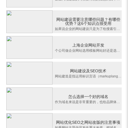
网站建设需要注意哪些问题？有哪些
优势？这6个知识点很受用
如果说企业的网站建设只是为了给搜索引擎看，那么整个网站围绕的核心点就是网站的流量者，若在网站建设的过程中未考虑到成本、功能、用途等方面引发的问题，那还谈什么流量的导入？后续涉及到的网络营销与提升企业形象又该如何着手布局？因此，在网站建设中，需要注意的问题有哪些？下面我们大致罗列了这6点：1.网站建
上海企业网站开发
个公司做企业网站选用模板网站好还是选用设计定制网站比较好？「上海网站建设」「上海网络推广」网络服务器需要注意的问题上海网站建设公司免费网站建设靠谱吗？上海企业网站开发企业网站开发上海网站开发网站开发上海的企业网站制作公司是非常多的，如何选择好的开发公司呢企业网站开发语言选择：1、ASP2、.NET3、PHP4、JS
网站建设及SEO技术
网站建造是指运用标识言语（markuplanguage)，经过一系列规划、建模、和执行的过程将电子格式的信息经过互联网传输，终究以图形用户界面（GUI）的形式被用户所阅览。简略来说，网页规划的意图便是产生网站。简略的信息如文字，图片（GIF，JPEG，PNG）和表格，都能够经过使超文件标明言语、可扩展超文本标记言语等标明言语放
怎么选择一个好的域名
作为域名来说是非常重要的，也给品牌体现出价值，好的域名能给企业来来具有发展的前景，所以企业建站选择域名是非常重要的位置。域名的选择对于个人网站来说没有什么新鲜的事，但是对于企业来说这是一件非常重要的事，因为这关到企业发展及品牌营销的一部份，当然好的域名很容易受到欢迎，也能给用户留下深刻的现象。今天上
网站优化SEO之网站改版的注意事项
如果网站主題内容发生重大改变，把域名从一个行业换成另一个行业的内容，从SEO角度说，这不是网站改版。首先应该明确，网站改版是万不得已时才做的变化，能不改最好不要改，尤其是网站结构，不过很多时候由于种种原因，设计风格也需要变化，都可能不得不改版网站。1、分步更改网站改版时尽量不要同时更改导航系统。对主要导