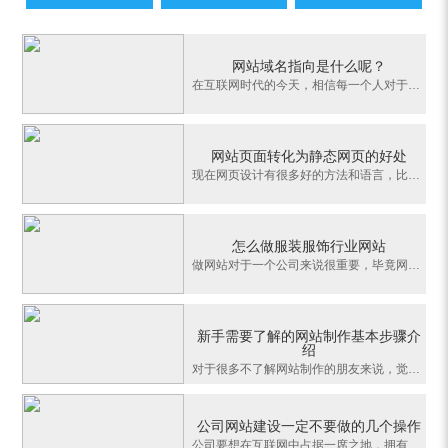
网站域名指向是什么呢？
在互联网时代的今天，相信每一个人对于域名都不会感到陌生，但是提到域名指向的话就有很多的人对此不是那么的了解了。那么，网站域名指向是什么呢？下面就来为大家介绍一下这一个人们都非常感兴趣的问题吧。关于域名指向是什么这样的一个问题，可以看出，从总体上面来讲域名指向也就是把一个用户所注册的域名指向一个专门的
网站页面转化为静态网页的好处
现在网页设计有很多好的方法和语言，比如：asp，php，.net等。那么怎么样的网站在搜索引擎中是比较受欢迎的网站呢？下面我了解一下网站页面转化为静态网页的好处：一、动态生成静态网站的好处：1、静态的网站也可以做405错误页面，这个要虚礼空间支持，不过一般都会有的。2、从网站优化来看，静态的网站可以大大提高网站的访
怎么做服装服饰行业网站
做网站对于一个公司来说很重要，毕竟网站是公司在互联网平台上的一张名片，也是做网络推广营销必须要的一个重要产品和工具。但是每个行业的属性不同，对于网站的要求也不一样，那么服装服饰行业网站该怎么做呢？下面小编就从几个维度为大家详细的阐述一下。1.网站风格表现形式服装行业有一些很重要的标签，比如时尚、创意、
新手需要了解的网站制作基本步骤介
绍
对于很多不了解网站制作的朋友来说，觉得网站制作是很高深的工作，其实并不然，上海网站制作公司下面就来给您介绍一下网站制作的基本步骤和详细介绍，了解了这些方面，对您的企业网站制作不在是难以触摸。1、选择服务器网站的建设过程当中，服务器的选择是特别重要的，因为服务器的选择会使得网站建设多姿多彩，有很多人不知
公司网站建设一定不要做的几个操作
公司要想在互联网中占据一席之地，拥有自己的网站是必不可少的事情。那么在网站建设的过程中，有很多事情会影响到公司网站的质量。所以在公司网站建设一定不要做的几个操作，下面就让小编小王为您做详细的解答。1、定位不明确如果一个公司网站建设完成之后，没有明确的目标用户群、符合行业特性的设计风格，甚至是上线后还需