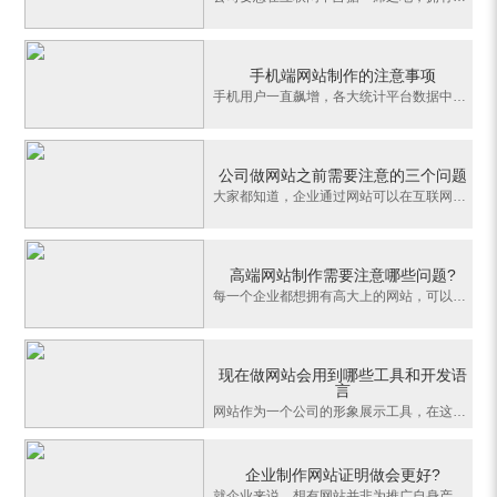
手机端网站制作的注意事项
手机用户一直飙增，各大统计平台数据中手机用户也早已经超过电脑用户，成为互联网主流用户群体之一，所以现在的手机客户流量越来越补课忽视，那么如何我们的电脑网站做成手机网站呢？这就是我们今天要说的手机端网站制作，手机端网站制作可以完全同步于电脑网站哦！可以一次发布三网同步，还有一个就是微信网站定制开发啦！
公司做网站之前需要注意的三个问题
大家都知道，企业通过网站可以在互联网上展示自己的形象来宣传自己的产品，以获得互联网的商业机会，以及更多的发展机遇。然而，这些都是理论上的功效，但现实是很多企业建了一个网站，最终只是成为了一个摆设，不止没有起到宣传产品的作用，反而还要花费人力，物力成本去维护这个网站。很多企业没有把理论变为现实，归根结
高端网站制作需要注意哪些问题?
每一个企业都想拥有高大上的网站，可以拓宽商业交流，突显企业的品牌形象，给用户留下深刻的印象。那么企业网站制作如何才显得高端呢?高端网站制作需要注意哪些问题?高端网站的特点1、从用户的角度出发，对网站的总体功能深入研讨，极大地满足用户需求;细化便捷功能，简单、方便。2、根据企业的企业文化和企业信息专业构思，
现在做网站会用到哪些工具和开发语
言
网站作为一个公司的形象展示工具，在这个互联网发展如此发达今天，网站对于公司来说尤为重要，那么做网站都会用到哪些工具和开发语言呢，下面就让小编给您详细的说一说。我们先来说说做网站会用到的语言吧1.HTML这是网站前端使用的超文本标记语言，不管你是做网站前端还是后端都必须要学会的脚本语言。超文本标记语言的结构
企业制作网站证明做会更好?
就企业来说，想有网站并非为推广自身产品或品牌。对早就有网站或有知名度的企业来讲，对一个品牌营销型的网站会有很大需求，企业需选择一个很好的网站。还能提高整体形象、推广企业品牌等，一个优秀的营销型网站便能达到要求。那么，企业制作网站证明做会更好?1、网站结构的设计网站结构别太复杂，最好能扁平化，唯有如此，