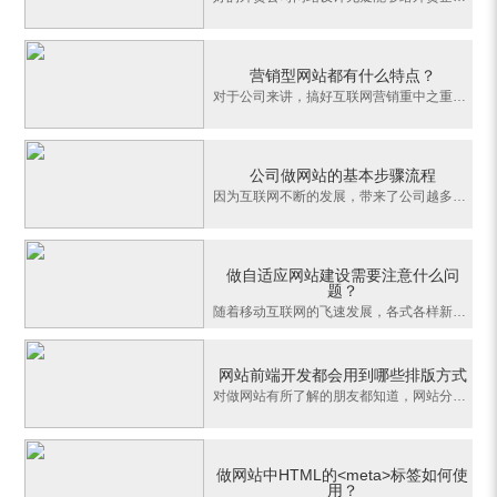
营销型网站都有什么特点？
对于公司来讲，搞好互联网营销重中之重，先得拥有1个独一无二的营销型网站，许多公司在选择网站建设，都不够重视，结果得到网站，要么是展现型网站，要么是模板网站，但是不一样的类型的网站，拥有不一样功能与用处，对于公司要来说这个要明了，还要明了公司本身的需求，现如今，营销型网站最流行，可以提高公司品牌形象，或
公司做网站的基本步骤流程
因为互联网不断的发展，带来了公司越多的发展机遇，所有公司想要把握住互联网的机遇，做好企业做网站就变成了比然，这般公司才能加入互联网，牵手互联网。而在这当中，绝大多数的公司都是传统型公司，自身对互联网十分憧憬，但又对互联网知识十分缺乏，因而在进行做网站时，往往不知道怎样入手。有鉴于此，下边就给大伙儿谈
做自适应网站建设需要注意什么问
题？
随着移动互联网的飞速发展，各式各样新意的网站制作形式也是不断涌现，其中最受大伙儿追捧的便是自适应网站。所谓自适应网站，就是指同一个网站，相同网页页面可以支持在手机、电脑、平板电脑、以及各类设备上面能正常浏览的网站，当客户使用一切设备浏览时，网页页面会自动依据其机器设备的屏幕尺寸做好等比缩放，且不会影
网站前端开发都会用到哪些排版方式
对做网站有所了解的朋友都知道，网站分前端和后端，前端主要是呈现在用户眼前的元素，比如网站的界面、网站风格以及网站网站上的每一个元素；网站后端主要是功能开发，比如网页上的文本和图片信息后台管理，网站管理员只需要通过后台上传公司信息，用户就能在网站前端看到上传后的内容资料。这篇文章我们主要来说说网站前端
做网站中HTML的<meta>标签如何使
用？