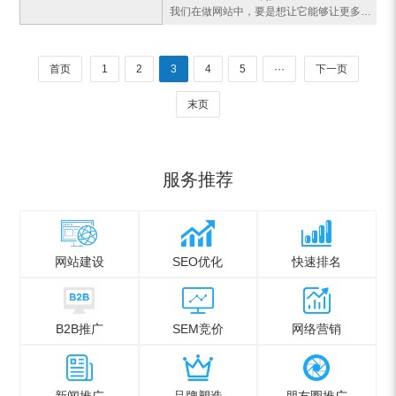
我们在做网站中，要是想让它能够让更多的人去访问，最好的方法就是通过搜索引擎来找到你的网址，于是需要你的网页可以有关键词能够让搜索引擎来识别，于是HTML中的<meta>标签就是这个功能，将这个页面的关键信息写入去，让搜索引擎能够去识别，那么接下来就说一下<meta>如何去使用：<head><title>m
首页
1
2
3
4
5
···
下一页
末页
服务推荐
网站建设
SEO优化
快速排名
B2B推广
SEM竞价
网络营销