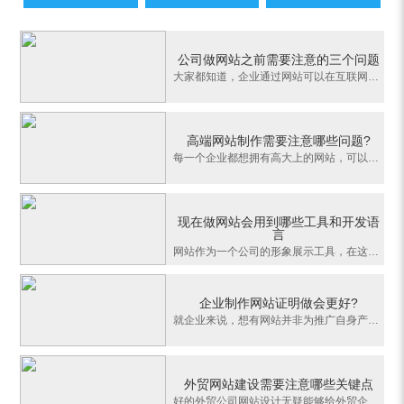
公司做网站之前需要注意的三个问题
大家都知道，企业通过网站可以在互联网上展示自己的形象来宣传自己的产品，以获得互联网的商业机会，以及更多的发展机遇。然而，这些都是理论上的功效，但现实是很多企业建了一个网站，最终只是成为了一个摆设，不止没有起到宣传产品的作用，反而还要花费人力，物力成本去维护这个网站。很多企业没有把理论变为现实，归根结
高端网站制作需要注意哪些问题?
每一个企业都想拥有高大上的网站，可以拓宽商业交流，突显企业的品牌形象，给用户留下深刻的印象。那么企业网站制作如何才显得高端呢?高端网站制作需要注意哪些问题?高端网站的特点1、从用户的角度出发，对网站的总体功能深入研讨，极大地满足用户需求;细化便捷功能，简单、方便。2、根据企业的企业文化和企业信息专业构思，
现在做网站会用到哪些工具和开发语
言
网站作为一个公司的形象展示工具，在这个互联网发展如此发达今天，网站对于公司来说尤为重要，那么做网站都会用到哪些工具和开发语言呢，下面就让小编给您详细的说一说。我们先来说说做网站会用到的语言吧1.HTML这是网站前端使用的超文本标记语言，不管你是做网站前端还是后端都必须要学会的脚本语言。超文本标记语言的结构
企业制作网站证明做会更好?
就企业来说，想有网站并非为推广自身产品或品牌。对早就有网站或有知名度的企业来讲，对一个品牌营销型的网站会有很大需求，企业需选择一个很好的网站。还能提高整体形象、推广企业品牌等，一个优秀的营销型网站便能达到要求。那么，企业制作网站证明做会更好?1、网站结构的设计网站结构别太复杂，最好能扁平化，唯有如此，
外贸网站建设需要注意哪些关键点
好的外贸公司网站设计无疑能够给外贸企业到来大流量的客户，同时也会因为用户好的上网体验给企业实打实的业务流量。那么，到底什么样的外贸网站才是好的网站，在进行外贸公司网站设计时又该从哪些方面着手呢?对此，业内人士一致表示，评价一个外贸网站建设的好坏要从用户的体验和搜索引擎SEO友好程度两个主要关键点来抓。&n