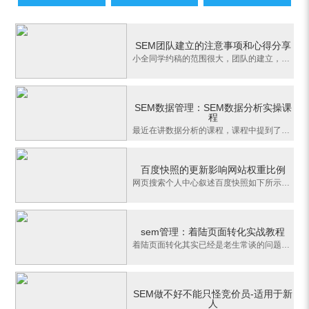
SEM团队建立的注意事项和心得分享
小全同学约稿的范围很大，团队的建立，团队的管理，还有如何提高执行力。所以分成三篇文章来写。SEM团队的建立很重要，在团队建立之初基本上就已经决定了整个推广的效果，下面说说我组建SEM团队的一些小心得，一般我会先看公司规模和老板的脾气秉性。公司规模就不说了，主要是根据公司业务和推广目标来制定人员编制，说白了
SEM数据管理：SEM数据分析实操课
程
最近在讲数据分析的课程，课程中提到了一个问题：数据分析是什么？也许有些同学说：我通过数据分析找到了营销当中的问题，并且知道该如何优化账户。如果你是一个竞价员那么你说的没错。如果你站在整个营销的角度上去看这个问题：其实数据分析最根本的目的是受众人群的分析。我们一般做搜索引擎营销的时候，先去找一些我们觉
百度快照的更新影响网站权重比例
网页搜索个人中心叙述百度快照如下所示：如果你不能打开一个百度搜索，或是开启得比较慢，你应该怎么做？百度快照能够帮助自己摆脱困境。每一个未被严禁检索的页面都是会全自动在百度网上形成临时性缓存文件页面，称之为百度快照。当您碰到临时性服务器故障或数据传输堵塞时，能通过快照快速浏览页面的文本内容。百度快照仅
sem管理：着陆页面转化实战教程
着陆页面转化其实已经是老生常谈的问题了，包括我之前也讲过关于着陆页面的公开课，比如消费者心理分析、访客的5种用户体验、三个相关性等知识点。也许听课的时候都能听懂，但是到实际操作中还是一头雾水。所以这篇文章的目的就是让大家从推广实战中找到一些着陆页面的优化方法。1、通过停留时间去优化首屏焦点图这里的停留
SEM做不好不能只怪竞价员-适用于新
人