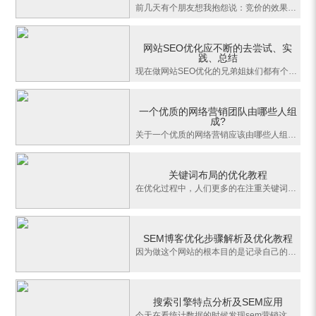
前几天有个朋友想我抱怨说：竞价的效果最近很差，老是被骂。问清楚原因后才觉得他确实挺委屈。SEM（搜索引擎营销），如果从大角度可以分成引流和转化两个部分，如果从营销流程来说可以分成：展现-点击-到访-咨询-成交。一些行业还有预约的环节。单纯竞价员只负责引流的工作，只负责到展现、点击、到访。而后面的环节需要美工
网站SEO优化应不断的去尝试、实
践、总结
现在做网站SEO优化的兄弟姐妹们都有个通病，每当接到一个优化任务时都要去网络上找一些相关案例或者知识技巧。这表明平时我们的基本功做的不扎实。不能够自主的分析要优化的网站的实际情况，自主的写出比较合理的网站优化方案。这些情况不是个案，所以整体提升网站优化或者说网络营销行业的整体职业技能是所面临的很实际的问
一个优质的网络营销团队由哪些人组
成?
关于一个优质的网络营销应该由哪些人组成，网上有很多种版本，下面我也来说一下自己的看法。无论是什么样的团队，其团队成员的分工应该是十分明确的，而且团队中的每一个人的工作都是十分重要而且无法替代的。我这里说的优质团队，并不是说团队成员必须行业内最顶尖的，而是最适合自己公司的。常规来说：完整网络营销团队应
关键词布局的优化教程
在优化过程中，人们更多的在注重关键词的密度，关键词布局往往容易被人忽视，现在在网上也很少有人总结这方面的教程，所以对于一些新手来说，关键词布局成了一个概念，不知道如何该操作才能达到更好的网站推广的效果。现在我总结一下针对于搜索引擎的关键词布局优化的教程。关键词布局要从两方面来说，一是网站结构，一是内
SEM博客优化步骤解析及优化教程
因为做这个网站的根本目的是记录自己的点点滴滴，并没有想盈利，所以也没有刻意的去做很多推广的工作。其实这点我挺矛盾的，自己做的是网络营销站，可是不去做推广。会不会让人觉得站长是不是在忽悠大家？所以我会把更多的精力放在站内的优化和内容的优化，采用的是一种相对被动的营销方式。但是我不着急，这个站会一直做下
搜索引擎特点分析及SEM应用
今天在看统计数据的时候发现sem营销这个词已经排到了首页，说来惭愧从上月开始就大部分的精力已经没有放到这个站，从每天一篇的更新速度降低到3天更新一篇，而且一直在写一些网站制作教程类的文章。对sem营销的总结写的很少，其实心里还是小小的高兴了一些，证明自己的努力还是有效果的。也给了很大的动力，因为不及时更新很